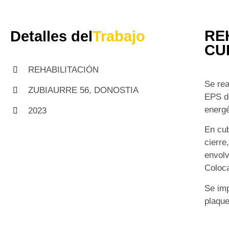
RE
Detalles del
Trabajo
CU
REHABILITACIÓN
Se rea
ZUBIAURRE 56, DONOSTIA
EPS de
energé
2023
En cub
cierre
envolv
Coloca
Se imp
plaque