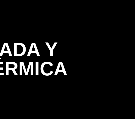
somos
Contacto
HADA Y
ÉRMICA